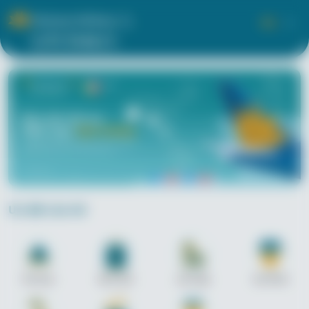
VN
EN
Ưu đãi của tôi
Ẩm thực
Mua sắm
Làm đẹp
Sức khoẻ